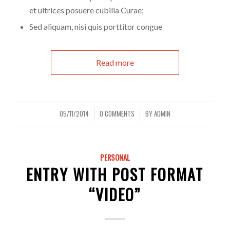
et ultrices posuere cubilia Curae;
Sed aliquam, nisi quis porttitor congue
Read more
05/11/2014
0 COMMENTS
BY
ADMIN
/
/
PERSONAL
ENTRY WITH POST FORMAT
“VIDEO”