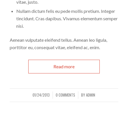
vitae, justo.
Nullam dictum felis eu pede mollis pretium. Integer
tincidunt. Cras dapibus. Vivamus elementum semper
nisi.
Aenean vulputate eleifend tellus. Aenean leo ligula,
porttitor eu, consequat vitae, eleifend ac, enim.
Read more
01/24/2013
0 COMMENTS
BY
ADMIN
/
/